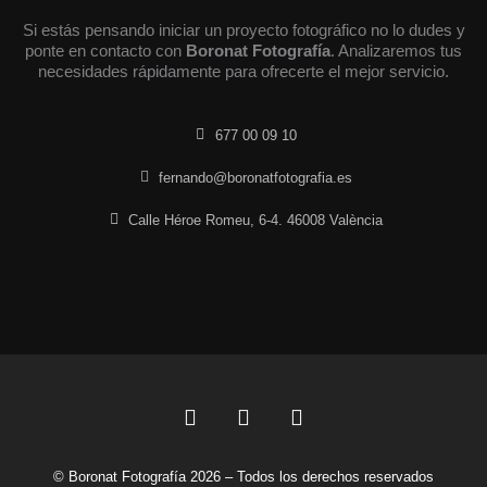
Si estás pensando iniciar un proyecto fotográfico no lo dudes y
ponte en contacto con
Boronat Fotografía
. Analizaremos tus
necesidades rápidamente para ofrecerte el mejor servicio.
677 00 09 10
fernando@boronatfotografia.es
Calle Héroe Romeu, 6-4. 46008 València
F
L
I
a
i
n
c
n
s
© Boronat Fotografía 2026 – Todos los derechos reservados
e
k
t