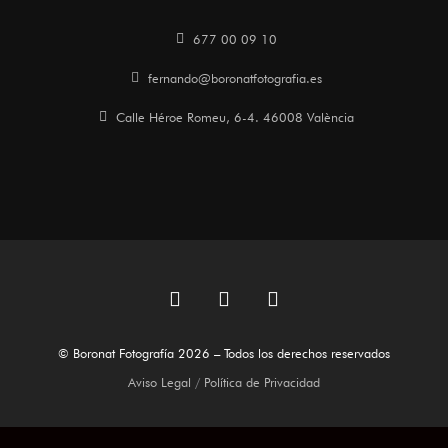
677 00 09 10
fernando@boronatfotografia.es
Calle Héroe Romeu, 6-4. 46008 València
F
L
I
a
i
n
c
n
s
© Boronat Fotografía 2026 – Todos los derechos reservados
e
k
t
b
e
a
Aviso Legal
/
Política de Privacidad
o
d
g
o
i
r
k
n
a