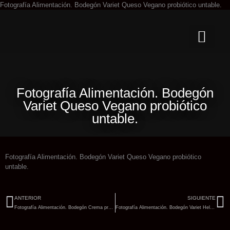
Ir
Fotografía Alimentación. Bodegón Variet Queso Vegano probiótico untable.
al
co
Fotografía Alimentación. Bodegón
Variet Queso Vegano probiótico
untable.
Fotografía Alimentación. Bodegón Variet Queso Vegano probiótico
untable.
Ant
Si
ANTERIOR
SIGUIENTE
Fotografía Alimentación. Bodegón Crema probiótica de cacao y Avellana para untar.
Fotografía Alimentación. Bodegón Variet Helado probiótico de Anacardo y vainilla.