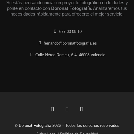
Si estás pensando iniciar un proyecto fotográfico no lo dudes y
ponte en contacto con
Boronat Fotografía
. Analizaremos tus
necesidades rápidamente para ofrecerte el mejor servicio.
677 00 09 10
fernando@boronatfotografia.es
Calle Héroe Romeu, 6-4. 46008 València
F
L
I
a
i
n
c
n
s
© Boronat Fotografía 2026 – Todos los derechos reservados
e
k
t
b
e
a