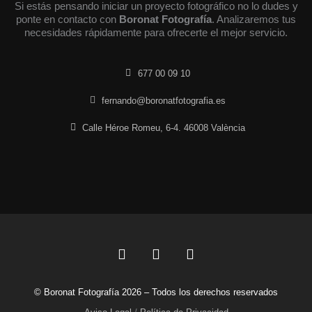
Si estás pensando iniciar un proyecto fotográfico no lo dudes y
ponte en contacto con
Boronat Fotografía
. Analizaremos tus
necesidades rápidamente para ofrecerte el mejor servicio.
677 00 09 10
fernando@boronatfotografia.es
Calle Héroe Romeu, 6-4. 46008 València
F
L
I
a
i
n
c
n
s
© Boronat Fotografía 2026 – Todos los derechos reservados
e
k
t
b
e
a