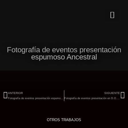
Ir
al
contenido
Fotografía de eventos presentación
espumoso Ancestral
Ant
Si
ANTERIOR
SIGUIENTE
Fotografía de eventos presentación espumoso Ancestral
Fotografía de eventos presentación en D.O.Valencia
OTROS TRABAJOS