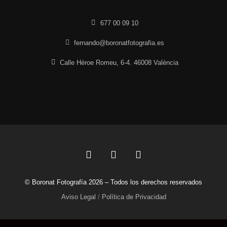
677 00 09 10
fernando@boronatfotografia.es
Calle Héroe Romeu, 6-4. 46008 València
F
L
I
a
i
n
c
n
s
© Boronat Fotografía 2026 – Todos los derechos reservados
e
k
t
b
e
a
Aviso Legal
/
Política de Privacidad
o
d
g
o
i
r
k
n
a