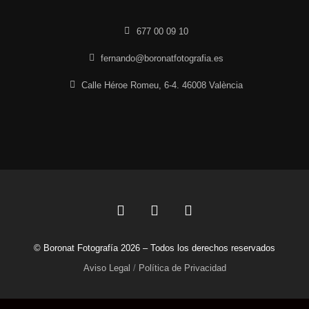
677 00 09 10
fernando@boronatfotografia.es
Calle Héroe Romeu, 6-4. 46008 València
F
L
I
a
i
n
c
n
s
© Boronat Fotografía 2026 – Todos los derechos reservados
e
k
t
b
e
a
Aviso Legal
/
Política de Privacidad
o
d
g
o
i
r
k
n
a