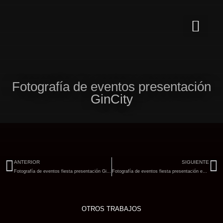
Ir
al
contenido
Fotografía de eventos presentación
GinCity
Ant
Si
ANTERIOR
SIGUIENTE
Fotografía de eventos fiesta presentación GinCity
Fotografía de eventos fiesta presentación en el Umbracle
OTROS TRABAJOS