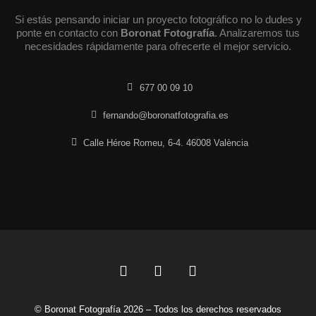
Si estás pensando iniciar un proyecto fotográfico no lo dudes y
ponte en contacto con
Boronat Fotografía
. Analizaremos tus
necesidades rápidamente para ofrecerte el mejor servicio.
677 00 09 10
fernando@boronatfotografia.es
Calle Héroe Romeu, 6-4. 46008 València
F
L
I
a
i
n
c
n
s
© Boronat Fotografía 2026 – Todos los derechos reservados
e
k
t