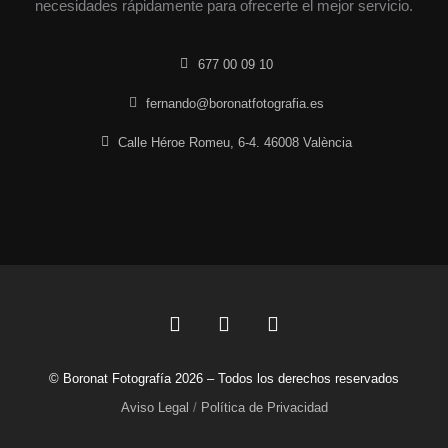
necesidades rápidamente para ofrecerte el mejor servicio.
677 00 09 10
fernando@boronatfotografia.es
Calle Héroe Romeu, 6-4. 46008 València
F
L
I
a
i
n
c
n
s
© Boronat Fotografía 2026 – Todos los derechos reservados
e
k
t
b
e
a
Aviso Legal
/
Política de Privacidad
o
d
g
o
i
r