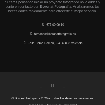
Si estás pensando iniciar un proyecto fotográfico no lo dudes y
ponte en contacto con
Boronat Fotografía
. Analizaremos tus
necesidades rápidamente para ofrecerte el mejor servicio.
677 00 09 10
fernando@boronatfotografia.es
Calle Héroe Romeu, 6-4. 46008 València
F
L
I
a
i
n
c
n
s
© Boronat Fotografía 2026 – Todos los derechos reservados
e
k
t
b
e
a