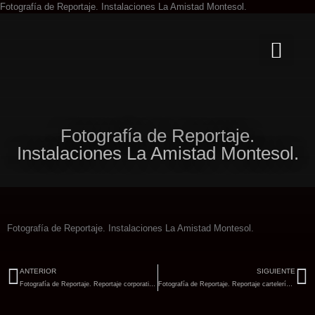
Ir
Fotografía de Reportaje. Instalaciones La Amistad Montesol.
al
contenido
Fotografía de Reportaje.
Instalaciones La Amistad Montesol.
Fotografía de Reportaje. Instalaciones La Amistad Montesol.
Ant
Si
ANTERIOR
SIGUIENTE
Fotografía de Reportaje. Reportaje corporativo LaMont.
Fotografía de Reportaje. Reportaje cartelería 34 Mostra de València.