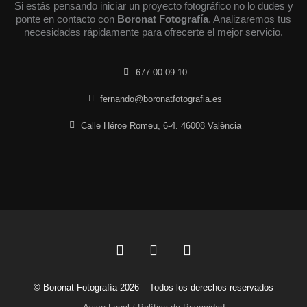
Si estás pensando iniciar un proyecto fotográfico no lo dudes y
ponte en contacto con
Boronat Fotografía
. Analizaremos tus
necesidades rápidamente para ofrecerte el mejor servicio.
677 00 09 10
fernando@boronatfotografia.es
Calle Héroe Romeu, 6-4. 46008 València
F
L
I
a
i
n
c
n
s
© Boronat Fotografía 2026 – Todos los derechos reservados
e
k
t
b
e
a