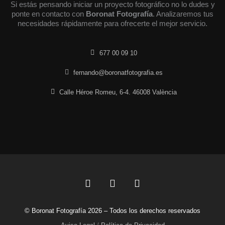
Si estás pensando iniciar un proyecto fotográfico no lo dudes y
ponte en contacto con
Boronat Fotografía
. Analizaremos tus
necesidades rápidamente para ofrecerte el mejor servicio.
677 00 09 10
fernando@boronatfotografia.es
Calle Héroe Romeu, 6-4. 46008 València
F
L
I
a
i
n
c
n
s
© Boronat Fotografía 2026 – Todos los derechos reservados
e
k
t
b
e
a