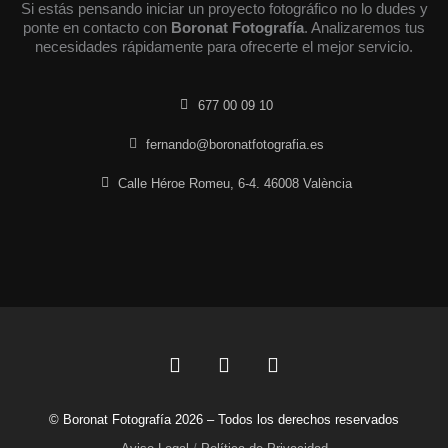
Si estás pensando iniciar un proyecto fotográfico no lo dudes y
ponte en contacto con
Boronat Fotografía
. Analizaremos tus
necesidades rápidamente para ofrecerte el mejor servicio.
677 00 09 10
fernando@boronatfotografia.es
Calle Héroe Romeu, 6-4. 46008 València
F
L
I
a
i
n
c
n
s
© Boronat Fotografía 2026 – Todos los derechos reservados
e
k
t
b
e
a