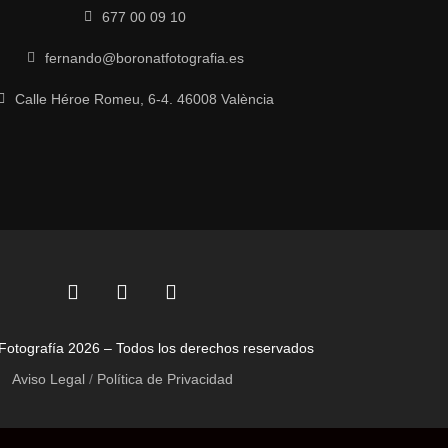
677 00 09 10
fernando@boronatfotografia.es
Calle Héroe Romeu, 6-4. 46008 València
F
L
I
a
i
n
c
n
s
Fotografía 2026 – Todos los derechos reservados
e
k
t
b
e
a
Aviso Legal
/
Política de Privacidad
o
d
g
o
i
r
k
n
a