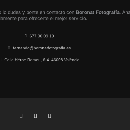
no lo dudes y ponte en contacto con
Boronat Fotografía
. An
damente para ofrecerte el mejor servicio.
677 00 09 10
fernando@boronatfotografia.es
Calle Héroe Romeu, 6-4. 46008 València
F
L
I
a
i
n
c
n
s