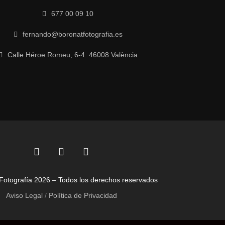
677 00 09 10
fernando@boronatfotografia.es
Calle Héroe Romeu, 6-4. 46008 València
F
L
I
a
i
n
c
n
s
Fotografía 2026 – Todos los derechos reservados
e
k
t
b
e
a
Aviso Legal
/
Política de Privacidad
o
d
g
o
i
r
k
n
a