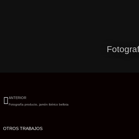
Ir
al
contenido
Fotograf
Ant
ANTERIOR
Fotografía producto, jamón ibérico bellota
OTROS TRABAJOS