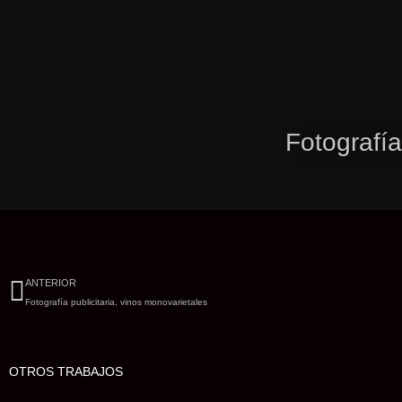
Ir
al
contenido
Fotografía
Ant
ANTERIOR
Fotografía publicitaria, vinos monovarietales
OTROS TRABAJOS