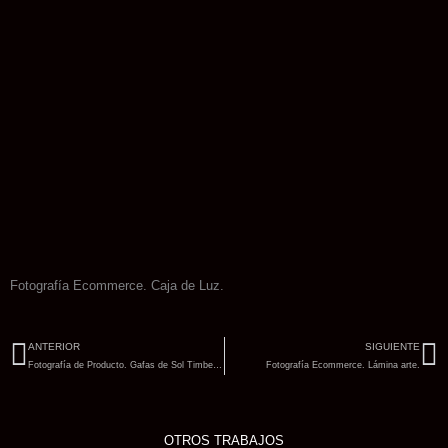
Fotografía Ecommerce. Caja de Luz.
Ant
Si
ANTERIOR
SIGUIENTE
Fotografía de Producto. Gafas de Sol Timberland para tienda Amazon.
Fotografía Ecommerce. Lámina arte.
OTROS TRABAJOS