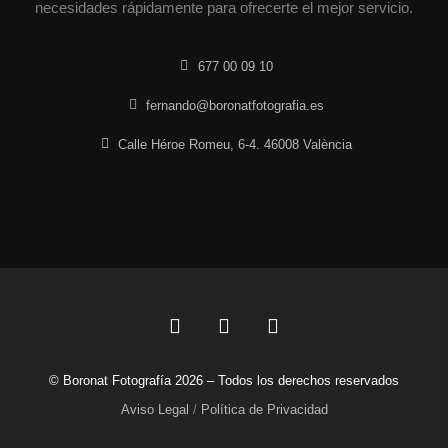
necesidades rápidamente para ofrecerte el mejor servicio.
677 00 09 10
fernando@boronatfotografia.es
Calle Héroe Romeu, 6-4. 46008 València
F
L
I
a
i
n
c
n
s
© Boronat Fotografía 2026 – Todos los derechos reservados
e
k
t
b
e
a
Aviso Legal
/
Política de Privacidad
o
d
g
o
i
r