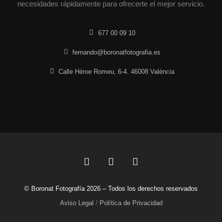
necesidades rápidamente para ofrecerte el mejor servicio.
677 00 09 10
fernando@boronatfotografia.es
Calle Héroe Romeu, 6-4. 46008 València
F
L
I
a
i
n
c
n
s
© Boronat Fotografía 2026 – Todos los derechos reservados
e
k
t
b
e
a
Aviso Legal
/
Política de Privacidad
o
d
g
o
i
r