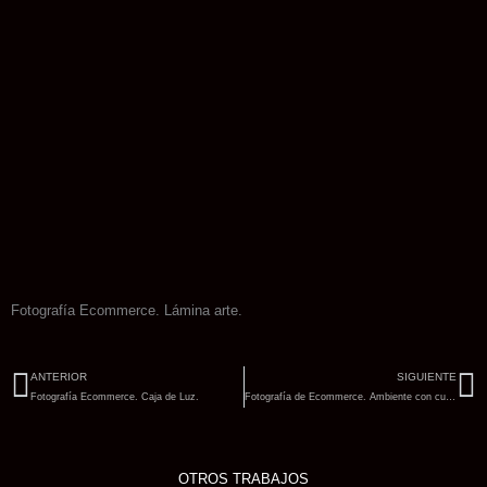
Fotografía Ecommerce. Lámina arte.
Ant
Si
ANTERIOR
SIGUIENTE
Fotografía Ecommerce. Caja de Luz.
Fotografía de Ecommerce. Ambiente con cuadro.
OTROS TRABAJOS