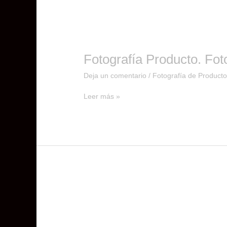
Fotografía Producto. Foto
Deja un comentario
/
Fotografía de Product
Leer más »
Fotografía
Producto.
Fotografía
Bicicleta